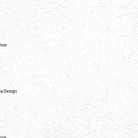
ance
da Design
nce