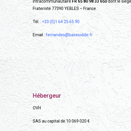
intracommunautaire
FR 65 80 98 33 650
dont le siège
Fraternité 77390 YEBLES – France.
Tél. :
+33 (0)1 64 25 65 90
Email :
fernandes@basesolide.fr
Hébergeur
OVH
SAS au capital de 10 069 020 €