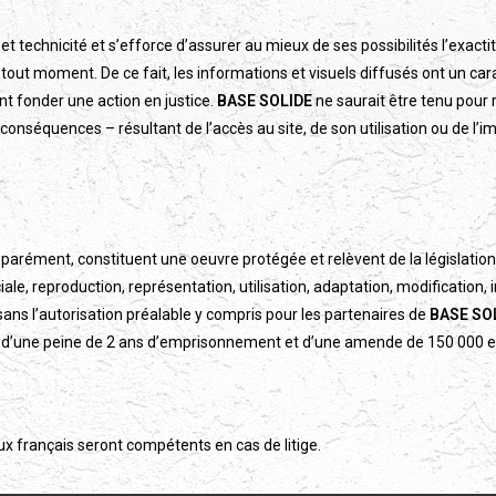
et technicité et s’efforce d’assurer au mieux de ses possibilités l’exact
u à tout moment. De ce fait, les informations et visuels diffusés ont un c
t fonder une action en justice.
BASE SOLIDE
ne saurait être tenu pour
les conséquences – résultant de l’accès au site, de son utilisation ou de l
parément, constituent une oeuvre protégée et relèvent de la législation f
le, reproduction, représentation, utilisation, adaptation, modification, 
sans l’autorisation préalable y compris pour les partenaires de
BASE SO
ble d’une peine de 2 ans d’emprisonnement et d’une amende de 150 000 e
naux français seront compétents en cas de litige.